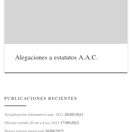
Escorial a los Estatutos que regirán la Asociación Administrativa de
Cooperación PERI III de Montencinar. Como hemos expresado en
repetidas ocasiones, la Asociación de Propietarios de Montencinar
quiere mantener una política de puertas abiertas compartiendo […]
Alegaciones a estatutos A.A.C.
PUBLICACIONES RECIENTES
Actualización informativa sept. 2021
26/09/2021
Oficina cerrada 20 set a 4 oct 2021
17/09/2021
Nuevo equipo municipal
16/09/2021