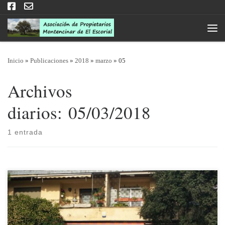
Saltar al contenido
Men
Inicio
»
Publicaciones
»
2018
»
marzo
»
05
Archivos
diarios:
05/03/2018
1 entrada
05/03/2018 Por vacaciones de nuestra administrativo la oficina