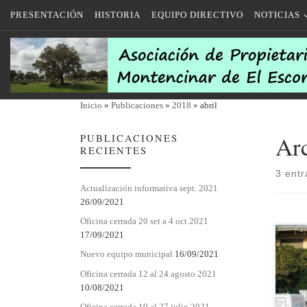
PRESENTACIÓN
HISTORIA
EQUIPO DIRECTIVO
NOTICIAS
Saltar al contenido
Inicio
»
Publicaciones
»
2018
»
abril
Ar
PUBLICACIONES
RECIENTES
3 ent
Actualización informativa sept. 2021
26/09/2021
Oficina cerrada 20 set a 4 oct 2021
17/09/2021
30/0
Nuevo equipo municipal
16/09/2021
Natur
Oficina cerrada 12 al 24 agosto 2021
socio
10/08/2021
Ver d
Oficina cerrada 19 al 27 julio 2021