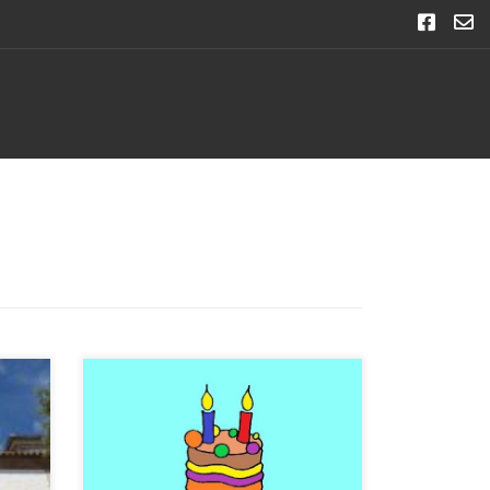
co
18/04/2018 En los próximos días, en
concreto el domingo 22 de abril, se
cia
cumplen DOS años de la presentación
ros
de alegaciones al Proyecto de
Reparcelación PERI III Montencinar. Si,