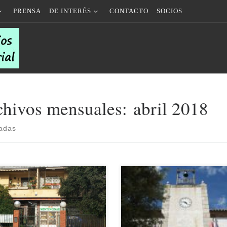
PRENSA
DE INTERÉS
CONTACTO
SOCIOS
chivos mensuales:
abril 2018
radas
26/04/2018 Hace unos días, un po
4/2018 La empresa «Tratamiento
antes de cumplirse el segundo
al del Agua» ofrece a nuestros
aniversario al que hacíamos referen
s un descuento para sus productos.
en una publicación anterior, miemb
etalle en la página
de la Junta Directiva de nuestra