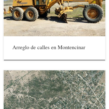
calles de Montencinar que ha supuesto un desembolso de unos 18.000
€ para las arcas municipales y que esta vez ha llegado a CASI todas
pero NO A […]
Arreglo de calles en Montencinar
19/07/2018 En el dia de ayer nuestra Asociación ha enviado al
Ayuntamiento de El Escorial una solicitud de suspensión del
procedimiento de alegaciones al nuevo Proyecto de Reparcelación
hasta la subsanación de los errores detectados con la publicación de