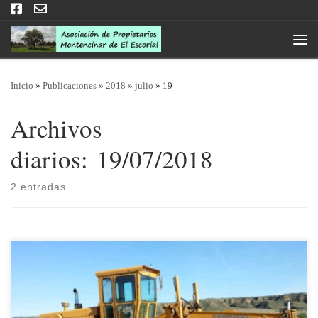
Saltar al contenido
Men
Inicio
»
Publicaciones
»
2018
»
julio
»
19
Archivos
diarios:
19/07/2018
2 entradas
19/07/2018 Arreglo de calles en Montencinar Hace unos días se
publicaba en la web municipal la noticia del último arreglo de las