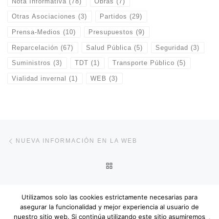
Nota Informativa
(78)
Obras
(7)
Otras Asociaciones
(3)
Partidos
(29)
Prensa-Medios
(10)
Presupuestos
(9)
Reparcelación
(67)
Salud Pública
(5)
Seguridad
(3)
Suministros
(3)
TDT
(1)
Transporte Público
(5)
Vialidad invernal
(1)
WEB
(3)
Navegación de entradas
Entrada anterior
NUEVA INFORMACIÓN EN LA WEB
VOLVER A LA LISTA DE E
En
CENSO ELECTORAL ELECCIONES 28 ABRIL 2019
Utilizamos solo las cookies estrictamente necesarias para
asegurar la funcionalidad y mejor experiencia al usuario de
nuestro sitio web. Si continúa utilizando este sitio asumiremos