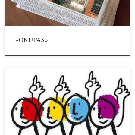
«OKUPAS»
29/11/2017 Desde la Asociación ALANA nos pasan una iniciativa que
creemos interesante para toda la zona de urbanizaciones periféricas al
sureste del casco urbano (Los Arroyos, Las Suertes, San Ignacio,
Montencinar). Se trata de reclamar al Ayuntamiento la dotación de un
puesto fijo de la Policía Local con las unidades móviles […]