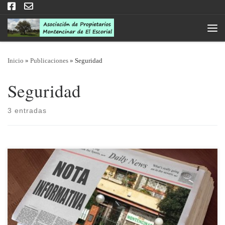
Saltar al contenido
Men
Inicio
»
Publicaciones
»
Seguridad
Seguridad
3 entradas
24/06/2019 El pasado sábado dia 22/06/2019 miembros de la Junta
Directiva tuvimos ocasión de asistir a una reunión convocada, a
nuestro juicio de una forma un tanto irregular, por la Asociación
ALANA (Los Arroyos) con la participación de representantes del PSOE