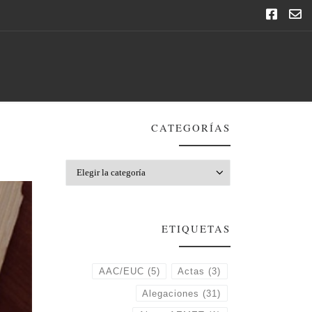
CATEGORÍAS
Categorías
ETIQUETAS
AAC/EUC
(5)
Actas
(3)
Alegaciones
(31)