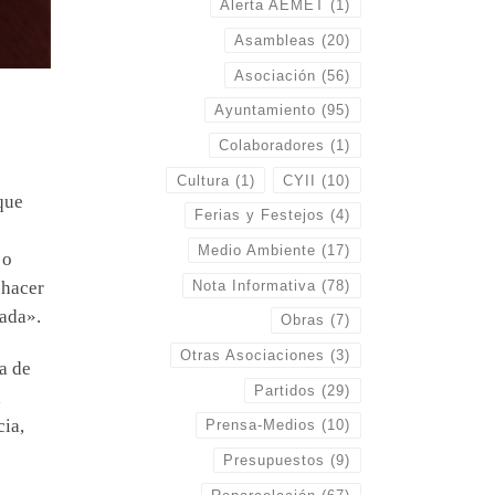
Alerta AEMET
(1)
Asambleas
(20)
Asociación
(56)
Ayuntamiento
(95)
Colaboradores
(1)
Cultura
(1)
CYII
(10)
que
Ferias y Festejos
(4)
Medio Ambiente
(17)
 o
Nota Informativa
(78)
 hacer
pada».
Obras
(7)
Otras Asociaciones
(3)
a de
Partidos
(29)
a
cia,
Prensa-Medios
(10)
Presupuestos
(9)