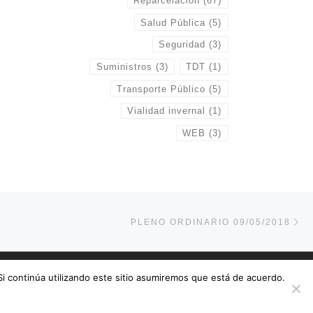
Reparcelación
(67)
Salud Pública
(5)
Seguridad
(3)
Suministros
(3)
TDT
(1)
Transporte Público
(5)
Vialidad invernal
(1)
WEB
(3)
En
NTRADAS
PLENO ORDINARIO 09/05/2018
 Si continúa utilizando este sitio asumiremos que está de acuerdo.