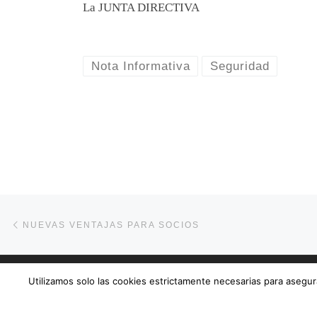
La JUNTA DIRECTIVA
Nota Informativa
Seguridad
Navegación de entradas
Entrada anterior
NUEVAS VENTAJAS PARA SOCIOS
© 2026
APME
– Todos los derechos reservados
Utilizamos solo las cookies estrictamente necesarias para asegura
Funciona con
WP
– Diseñado con el
Tema Customizr