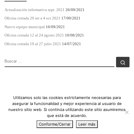
Actualización informativa sept. 2021
26/09/2021
Oficina cerrada 20 set a 4 oct 2021
17/09/2021
Nuevo equipo municipal
16/09/2021
Oficina cerrada 12 al 24 agosto 2021
10/08/2021
Oficina cerrada 19 al 27 julio 2021
14/07/2021
BUSCAR
Bu
Utilizamos solo las cookies estrictamente necesarias para
asegurar la funcionalidad y mejor experiencia al usuario de
nuestro sitio web. Si continúa utilizando este sitio asumiremos
que está de acuerdo.
© 2026
APME
– Todos los derechos reservados
Conforme/Cerrar
Leer más
Funciona con
WP
– Diseñado con el
Tema Customizr