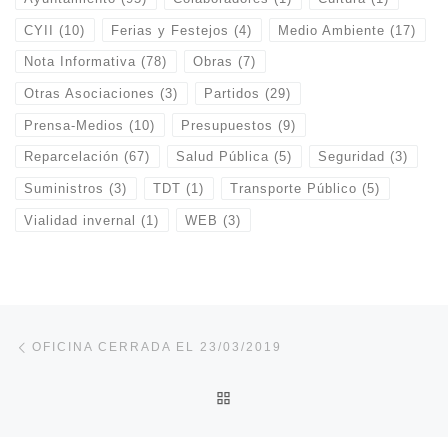
CYII
(10)
Ferias y Festejos
(4)
Medio Ambiente
(17)
Nota Informativa
(78)
Obras
(7)
Otras Asociaciones
(3)
Partidos
(29)
Prensa-Medios
(10)
Presupuestos
(9)
Reparcelación
(67)
Salud Pública
(5)
Seguridad
(3)
Suministros
(3)
TDT
(1)
Transporte Público
(5)
Vialidad invernal
(1)
WEB
(3)
Navegación de entradas
Entrada anterior
OFICINA CERRADA EL 23/03/2019
VOLVER A LA LISTA DE E
En
CENSO ELECTORAL ELECCIONES 26/05/2019