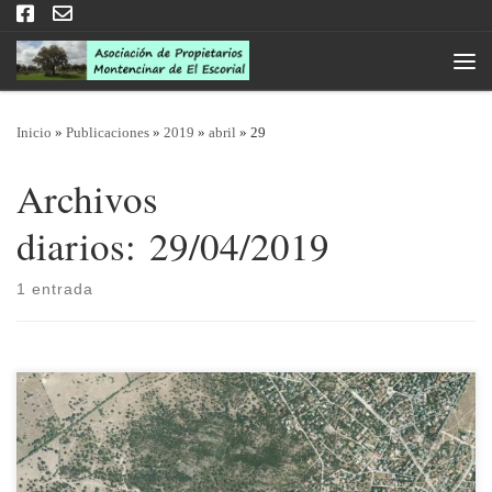
Saltar al contenido
Men
Inicio
»
Publicaciones
»
2019
»
abril
»
29
Archivos
diarios:
29/04/2019
1 entrada
29/04/2019 En los último días / semanas miembros de nuestra Junta
Directiva hemos tenido ocasión de comentar con responsables