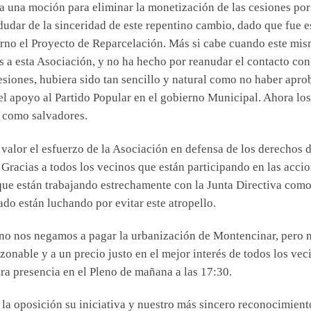
 una moción para eliminar la monetización de las cesiones por
udar de la sinceridad de este repentino cambio, dado que fue e
rno el Proyecto de Reparcelación. Más si cabe cuando este mi
 a esta Asociación, y no ha hecho por reanudar el contacto con
esiones, hubiera sido tan sencillo y natural como no haber apr
el apoyo al Partido Popular en el gobierno Municipal. Ahora lo
r como salvadores.
lor el esfuerzo de la Asociación en defensa de los derechos d
Gracias a todos los vecinos que están participando en las acci
 que están trabajando estrechamente con la Junta Directiva com
ado están luchando por evitar este atropello.
no nos negamos a pagar la urbanización de Montencinar, pero 
zonable y a un precio justo en el mejor interés de todos los vec
ra presencia en el Pleno de mañana a las 17:30.
e la oposición su iniciativa y nuestro más sincero reconocimient