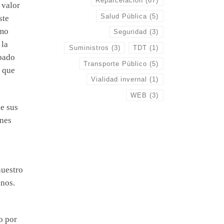
Reparcelación
(67)
 valor
Salud Pública
(5)
ste
smo
Seguridad
(3)
 la
Suministros
(3)
TDT
(1)
obado
Transporte Público
(5)
s que
Vialidad invernal
(1)
WEB
(3)
e sus
ones
o
nuestro
inos.
o por