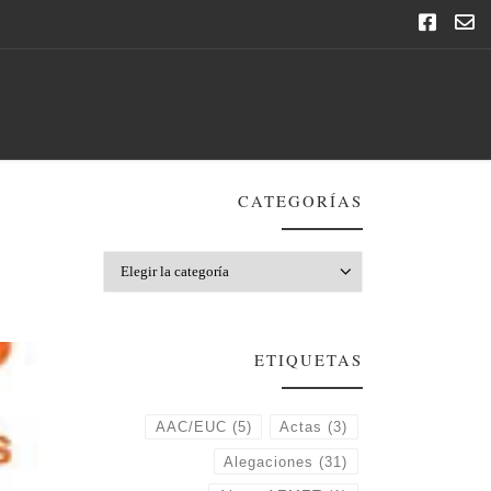
CATEGORÍAS
Categorías
ETIQUETAS
AAC/EUC
(5)
Actas
(3)
Alegaciones
(31)