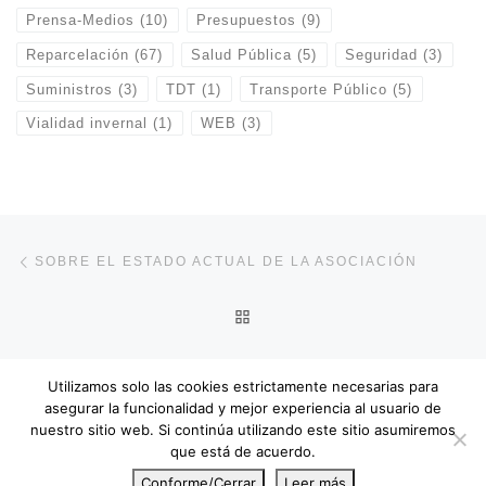
Prensa-Medios
(10)
Presupuestos
(9)
Reparcelación
(67)
Salud Pública
(5)
Seguridad
(3)
Suministros
(3)
TDT
(1)
Transporte Público
(5)
Vialidad invernal
(1)
WEB
(3)
Navegación de entradas
Entrada anterior
SOBRE EL ESTADO ACTUAL DE LA ASOCIACIÓN
VOLVER A LA LISTA DE E
En
OFICINA CERRADA PRÓXIMO LUNES 17
Utilizamos solo las cookies estrictamente necesarias para
asegurar la funcionalidad y mejor experiencia al usuario de
nuestro sitio web. Si continúa utilizando este sitio asumiremos
que está de acuerdo.
© 2026
APME
– Todos los derechos reservados
Conforme/Cerrar
Leer más
Funciona con
WP
– Diseñado con el
Tema Customizr