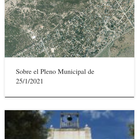
26/01/2021 Estimados socios y vecinos de Montencinar en general:
Quienes de ustedes hayan tenido la estoica paciencia de soportar hasta
el final el Pleno -impresionista- del Ayuntamiento de El Escorial que
tuvo lugar en el día de ayer, habrán podido comprobar que salvo
honrosas excepciones, aquello ha parecido, más que […]
Sobre el Pleno Municipal de
25/1/2021
21/1/2021 El próximo lunes 25 de enero, a partir de las 17:30 horas, la