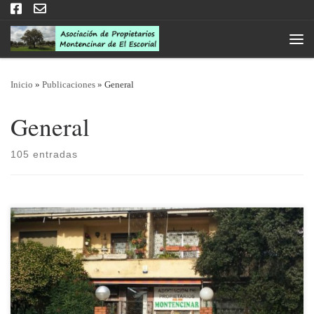
Saltar al contenido
Men
Inicio
»
Publicaciones
»
General
General
105 entradas
Comunicamos a nuestros socios que la oficina de la asociación
permanecerá cerrada del 20 de septiembre al 4 de octubre, ambos
incluidos, por vacaciones del administrativo. Para cualquier consulta,
póngase en contacto mediante correo electrónico y se le atenderá a la