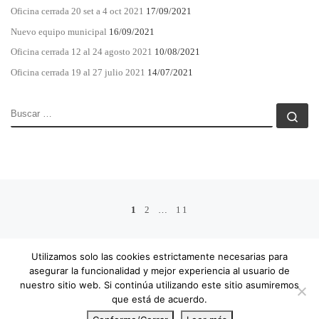
Oficina cerrada 20 set a 4 oct 2021
17/09/2021
Nuevo equipo municipal
16/09/2021
Oficina cerrada 12 al 24 agosto 2021
10/08/2021
Oficina cerrada 19 al 27 julio 2021
14/07/2021
BUSCAR
Bu
Navegación de entradas
1
2
…
11
En
ENTRADAS ANTERIORES
Utilizamos solo las cookies estrictamente necesarias para
asegurar la funcionalidad y mejor experiencia al usuario de
nuestro sitio web. Si continúa utilizando este sitio asumiremos
que está de acuerdo.
© 2026
APME
– Todos los derechos reservados