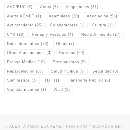
AAC/EUC
(5)
Actas
(3)
Alegaciones
(31)
Alerta AEMET
(1)
Asambleas
(20)
Asociación
(56)
Ayuntamiento
(95)
Colaboradores
(1)
Cultura
(1)
CYII
(10)
Ferias y Festejos
(4)
Medio Ambiente
(17)
Nota Informativa
(78)
Obras
(7)
Otras Asociaciones
(3)
Partidos
(29)
Prensa-Medios
(10)
Presupuestos
(9)
Reparcelación
(67)
Salud Pública
(5)
Seguridad
(3)
Suministros
(3)
TDT
(1)
Transporte Público
(5)
Vialidad invernal
(1)
WEB
(3)
Navegación de entradas
Entrada anterior
ALERTA AMARILLA AEMET POR FRÍO Y NEVADAS EN LOS PRÓXIMOS DÍAS