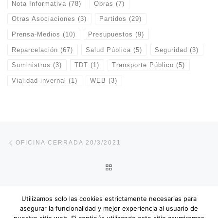
Nota Informativa
(78)
Obras
(7)
Otras Asociaciones
(3)
Partidos
(29)
Prensa-Medios
(10)
Presupuestos
(9)
Reparcelación
(67)
Salud Pública
(5)
Seguridad
(3)
Suministros
(3)
TDT
(1)
Transporte Público
(5)
Vialidad invernal
(1)
WEB
(3)
Navegación de entradas
Entrada anterior
OFICINA CERRADA 20/3/2021
VOLVER A LA LISTA DE E
En
SUBVENCIONES PROYECTOS SANEAMIENTO
Utilizamos solo las cookies estrictamente necesarias para
asegurar la funcionalidad y mejor experiencia al usuario de