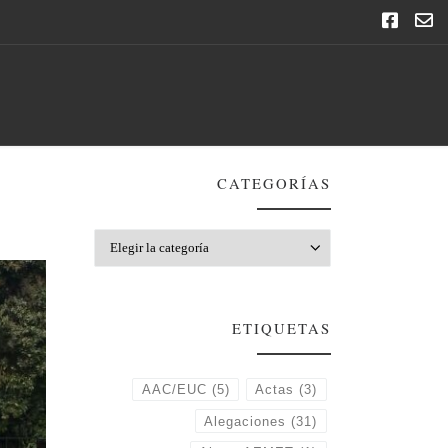
CATEGORÍAS
Categorías
ETIQUETAS
AAC/EUC
(5)
Actas
(3)
Alegaciones
(31)