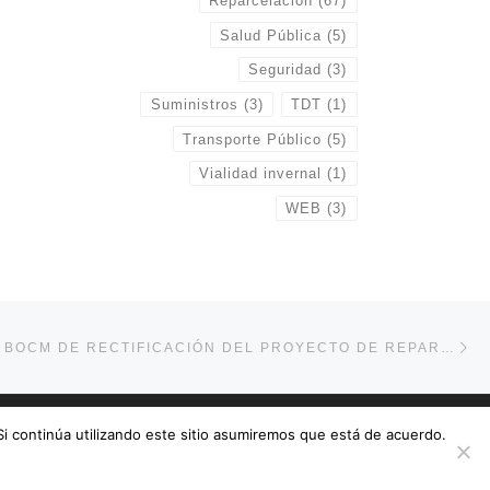
Reparcelación
(67)
Salud Pública
(5)
Seguridad
(3)
Suministros
(3)
TDT
(1)
Transporte Público
(5)
Vialidad invernal
(1)
WEB
(3)
En
NTRADAS
ANUNCIO EN BOCM DE RECTIFICACIÓN DEL PROYECTO DE REPARCELACIÓN
 Si continúa utilizando este sitio asumiremos que está de acuerdo.