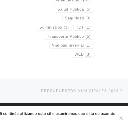
Reparcelación
(67)
Salud Pública
(5)
Seguridad
(3)
Suministros
(3)
TDT
(1)
Transporte Público
(5)
Vialidad invernal
(1)
WEB
(3)
En
NTRADAS
PRESUPUESTOS MUNICIPALES 2018
 Si continúa utilizando este sitio asumiremos que está de acuerdo.