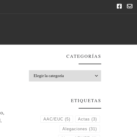
CATEGORÍAS
Categorías
ETIQUETAS
o,
AAC/EUC
(5)
Actas
(3)
l
.
Alegaciones
(31)