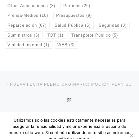
Otras Asociaciones
(3)
Partidos
(29)
Prensa-Medios
(10)
Presupuestos
(9)
Reparcelación
(67)
Salud Pública
(5)
Seguridad
(3)
Suministros
(3)
TDT
(1)
Transporte Público
(5)
Vialidad invernal
(1)
WEB
(3)
Navegación de entradas
Entrada anterior
NUEVA FECHA PLENO ORDINARIO: MOCIÓN PLAN SANEA
VOLVER A LA LISTA DE E
En
ENMIENDA A LA MOCIÓN SOBRE PLAN SANEA
Utilizamos solo las cookies estrictamente necesarias para
asegurar la funcionalidad y mejor experiencia al usuario de
nuestro sitio web. Si continúa utilizando este sitio asumiremos
que está de acuerdo.