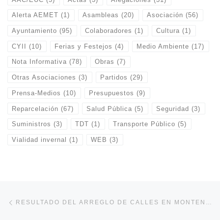
Alerta AEMET
(1)
Asambleas
(20)
Asociación
(56)
Ayuntamiento
(95)
Colaboradores
(1)
Cultura
(1)
CYII
(10)
Ferias y Festejos
(4)
Medio Ambiente
(17)
Nota Informativa
(78)
Obras
(7)
Otras Asociaciones
(3)
Partidos
(29)
Prensa-Medios
(10)
Presupuestos
(9)
Reparcelación
(67)
Salud Pública
(5)
Seguridad
(3)
Suministros
(3)
TDT
(1)
Transporte Público
(5)
Vialidad invernal
(1)
WEB
(3)
Navegación de entradas
Entrada anterior
RESULTADO DEL ARREGLO DE CALLES EN MONTENCINAR