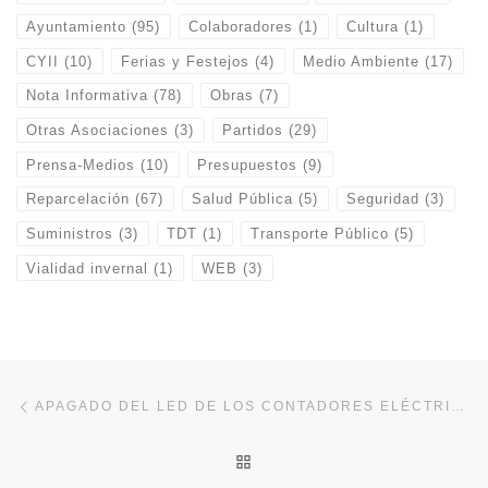
Ayuntamiento
(95)
Colaboradores
(1)
Cultura
(1)
CYII
(10)
Ferias y Festejos
(4)
Medio Ambiente
(17)
Nota Informativa
(78)
Obras
(7)
Otras Asociaciones
(3)
Partidos
(29)
Prensa-Medios
(10)
Presupuestos
(9)
Reparcelación
(67)
Salud Pública
(5)
Seguridad
(3)
Suministros
(3)
TDT
(1)
Transporte Público
(5)
Vialidad invernal
(1)
WEB
(3)
Navegación de entradas
Entrada anterior
APAGADO DEL LED DE LOS CONTADORES ELÉCTRICOS
VOLVER A LA LISTA DE E