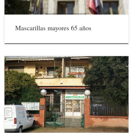
Mascarillas mayores 65 años
23/12/2020Les comunicamos que la oficina de la Asociación
permanecerá cerrada a partir de hoy durante las fiestas de Navidad y
Año Nuevo, reabriendo el viernes 8/1/2021. Durante estos días
seguiremos atendiéndoles, si lo precisan, en nuestra dirección de
correo electrónico info@montencinarescorial.com La JUNTA
DIRECTIVA