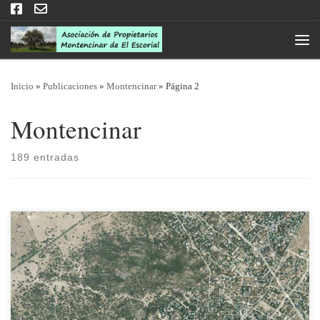
Saltar al contenido
Men
Inicio
»
Publicaciones
»
Montencinar
»
Página 2
Montencinar
189 entradas
26/01/2021 Estimados socios y vecinos de Montencinar en general:
Quienes de ustedes hayan tenido la estoica paciencia de soportar hasta
el final el Pleno -impresionista- del Ayuntamiento de El Escorial que
tuvo lugar en el día de ayer, habrán podido comprobar que salvo