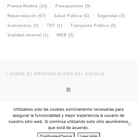
Prensa-Medios
(10)
Presupuestos
(9)
Reparcelación
(67)
Salud Pública
(5)
Seguridad
(3)
Suministros
(3)
TDT
(1)
Transporte Público
(5)
Vialidad invernal
(1)
WEB
(3)
Navegación de entradas
Entrada anterior
SOBRE EL PRÓXIMO PLENO DEL 9/3/2016
VOLVER A LA LISTA DE E
En
DESARROLLO DEL PLENO DEL 9/3/2016. NOTA INFORMATIVA
Utilizamos solo las cookies estrictamente necesarias para
asegurar la funcionalidad y mejor experiencia al usuario de
nuestro sitio web. Si continúa utilizando este sitio asumiremos
que está de acuerdo.
© 2026
APME
– Todos los derechos reservados
Conforme/Cerrar
Leer más
Funciona con
WP
– Diseñado con el
Tema Customizr