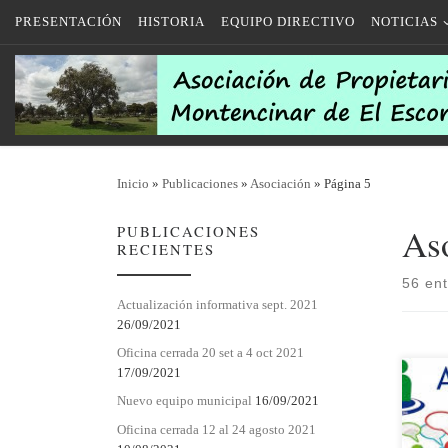
PRESENTACIÓN
HISTORIA
EQUIPO DIRECTIVO
NOTICIAS
Saltar al contenido
Inicio
»
Publicaciones
»
Asociación
»
Página 5
As
PUBLICACIONES
RECIENTES
56 en
Actualización informativa sept. 2021
26/09/2021
Oficina cerrada 20 set a 4 oct 2021
17/09/2021
10/1
Nuevo equipo municipal
16/09/2021
dicie
Asam
Oficina cerrada 12 al 24 agosto 2021