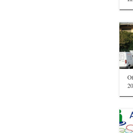
05/0
admin
cerra
21/0
cual
pone
nuest
DIR
Of
2
20/1
dicie
Asamb