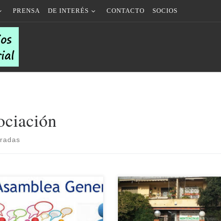
PRENSA
DE INTERÉS
CONTACTO
SOCIOS
ociación
tradas
1/2018 El próximo día 2 de
08/10/2018 Informamos a nuestros
mbre de 2018 tendrá lugar la
socios y vecinos en general del cier
blea General de Socios
puntual de la oficina de la Asociaci