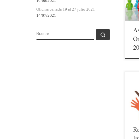
10/08/2021
come
convo
Oficina cerrada 19 al 27 julio 2021
Con e
14/07/2021
de af
de lo
A
BUSCAR
Buscar …
Or
2
03/0
pasa
2018
Info
abier
relac
PERI-
recor
R
accio
In
acome