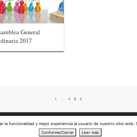
tendrá lugar en el salón
uncional de la oficina municipal de
rroyos, cuyo uso ha sido cedido a
ra Asociación para este propósito.
 área de socios pueden […]
samblea General
dinaria 2017
1
…
4
5
6
r la funcionalidad y mejor experiencia al usuario de nuestro sitio web.
Conforme/Cerrar
Leer más