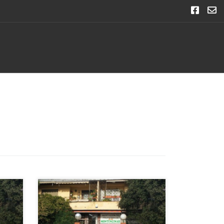
09/09/2018 La oficina de la Asociación
permanecerá cerrada del 17 de
re
septiembre al 1 de octubre de 2018,
ón el