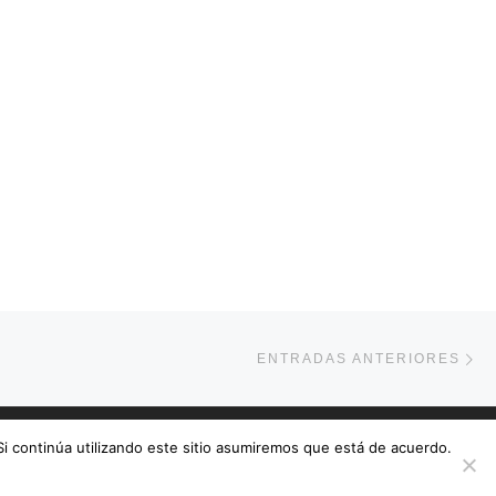
En
ENTRADAS ANTERIORES
 Si continúa utilizando este sitio asumiremos que está de acuerdo.